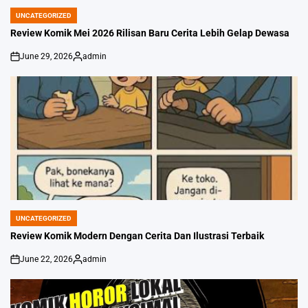
UNCATEGORIZED
POSTED
IN
Review Komik Mei 2026 Rilisan Baru Cerita Lebih Gelap Dewasa
June 29, 2026
admin
on
Posted
by
UNCATEGORIZED
POSTED
IN
Review Komik Modern Dengan Cerita Dan Ilustrasi Terbaik
June 22, 2026
admin
on
Posted
by