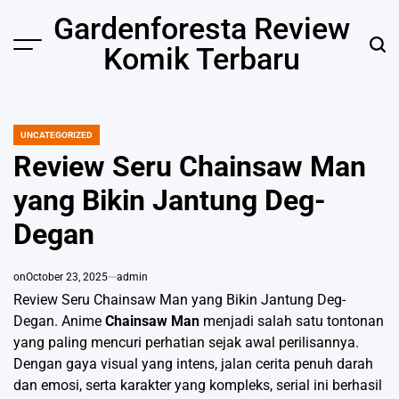
Skip
Gardenforesta Review
to
Komik Terbaru
content
UNCATEGORIZED
POSTED
IN
Review Seru Chainsaw Man
yang Bikin Jantung Deg-
Degan
on
October 23, 2025
admin
Review Seru Chainsaw Man yang Bikin Jantung Deg-
Degan. Anime
Chainsaw Man
menjadi salah satu tontonan
yang paling mencuri perhatian sejak awal perilisannya.
Dengan gaya visual yang intens, jalan cerita penuh darah
dan emosi, serta karakter yang kompleks, serial ini berhasil