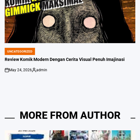
UNCATEGORIZED
POSTED
IN
Review Komik Modern Dengan Cerita Visual Penuh Imajinasi
May 24, 2026
admin
on
Posted
by
MORE FROM AUTHOR