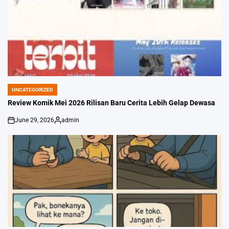
UNCATEGORIZED
POSTED
IN
Review Komik Mei 2026 Rilisan Baru Cerita Lebih Gelap Dewasa
June 29, 2026
admin
on
Posted
by