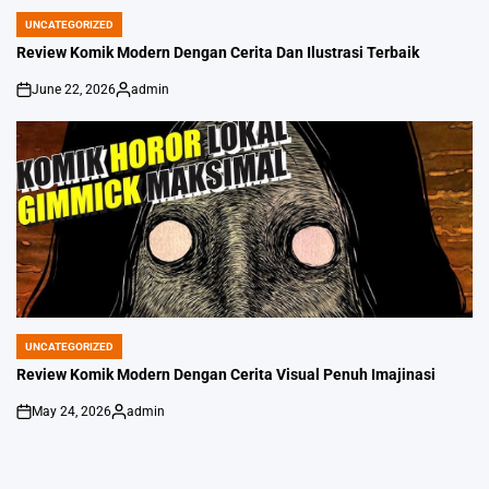
UNCATEGORIZED
POSTED
IN
Review Komik Modern Dengan Cerita Dan Ilustrasi Terbaik
June 22, 2026
admin
on
Posted
by
UNCATEGORIZED
POSTED
IN
Review Komik Modern Dengan Cerita Visual Penuh Imajinasi
May 24, 2026
admin
on
Posted
by