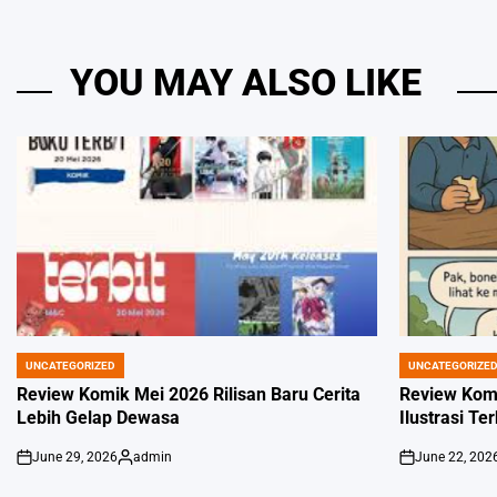
YOU MAY ALSO LIKE
UNCATEGORIZED
UNCATEGORIZE
POSTED
POSTED
IN
IN
Review Komik Mei 2026 Rilisan Baru Cerita
Review Kom
Lebih Gelap Dewasa
Ilustrasi Te
June 29, 2026
admin
June 22, 202
on
Posted
on
by