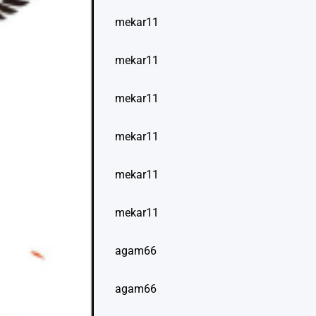
mekar11
mekar11
mekar11
mekar11
mekar11
mekar11
agam66
agam66