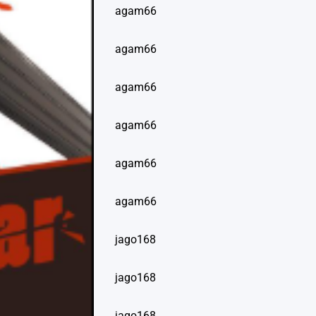
agam66
agam66
agam66
agam66
agam66
agam66
jago168
jago168
jago168