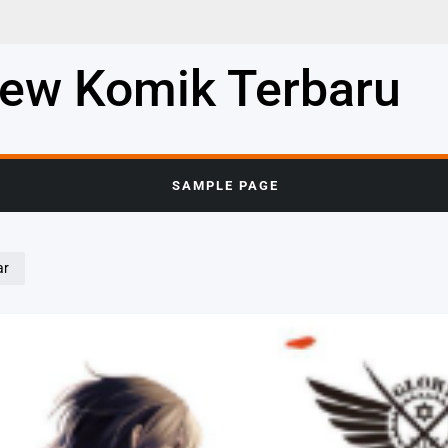
iew Komik Terbaru
SAMPLE PAGE
ar