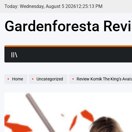
Skip
Today: Wednesday, August 5 2026
12
:
25
:
15
PM
to
content
Gardenforesta Rev
Home
Uncategorized
Review Komik The King’s Avat