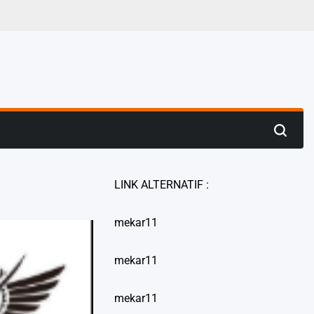
LINK ALTERNATIF :
mekar11
mekar11
mekar11