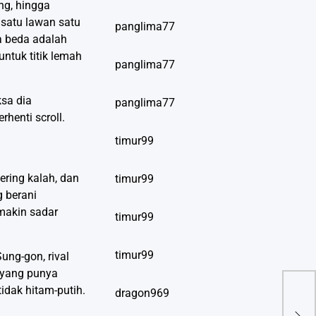
ng, hingga
 satu lawan satu
panglima77
a beda adalah
ntuk titik lemah
panglima77
ksa dia
panglima77
henti scroll.
timur99
ering kalah, dan
timur99
 berani
emakin sadar
timur99
timur99
ung-gon, rival
r yang punya
idak hitam-putih.
dragon969