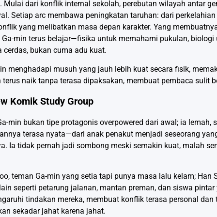
 Mulai dari konflik internal sekolah, perebutan wilayah antar ge
ival. Setiap arc membawa peningkatan taruhan: dari perkelahian
konflik yang melibatkan masa depan karakter. Yang membuatny
Ga-min terus belajar—fisika untuk memahami pukulan, biologi u
 cerdas, bukan cuma adu kuat.
min menghadapi musuh yang jauh lebih kuat secara fisik, mema
erus naik tanpa terasa dipaksakan, membuat pembaca sulit ber
ew Komik Study Group
-min bukan tipe protagonis overpowered dari awal; ia lemah, s
annya terasa nyata—dari anak penakut menjadi seseorang yang
ya. Ia tidak pernah jadi sombong meski semakin kuat, malah s
, teman Ga-min yang setia tapi punya masa lalu kelam; Han S
lain seperti petarung jalanan, mantan preman, dan siswa pinta
aruhi tindakan mereka, membuat konflik terasa personal dan t
n sekadar jahat karena jahat.