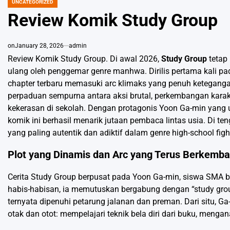
UNCATEGORIZED
POSTED
IN
Review Komik Study Group
on
January 28, 2026
admin
Review Komik Study Group. Di awal 2026,
Study Group
tetap 
ulang oleh penggemar genre manhwa. Dirilis pertama kali pa
chapter terbaru memasuki arc klimaks yang penuh ketegangan
perpaduan sempurna antara aksi brutal, perkembangan karakter
kekerasan di sekolah. Dengan protagonis Yoon Ga-min yang un
komik ini berhasil menarik jutaan pembaca lintas usia. Di te
yang paling autentik dan adiktif dalam genre high-school figh
Plot yang Dinamis dan Arc yang Terus Berkemb
Cerita Study Group berpusat pada Yoon Ga-min, siswa SMA bi
habis-habisan, ia memutuskan bergabung dengan “study gro
ternyata dipenuhi petarung jalanan dan preman. Dari situ, G
otak dan otot: mempelajari teknik bela diri dari buku, menga