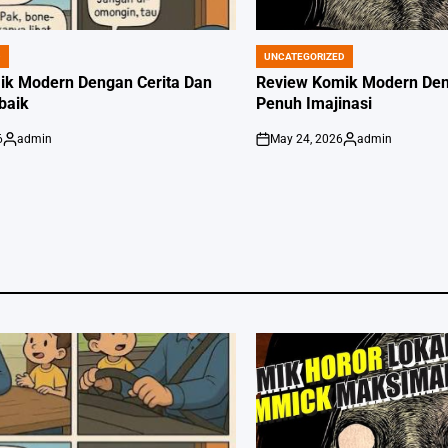
D
UNCATEGORIZED
POSTED
IN
ik Modern Dengan Cerita Dan
Review Komik Modern Deng
rbaik
Penuh Imajinasi
6
admin
May 24, 2026
admin
Posted
on
Posted
by
by