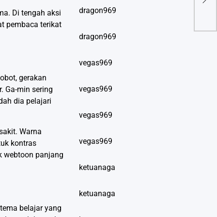
dragon969
ma. Di tengah aksi
t pembaca terikat
dragon969
vegas969
bobot, gerakan
vegas969
r. Ga-min sering
ah dia pelajari
vegas969
sakit. Warna
vegas969
uk kontras
yak webtoon panjang
ketuanaga
ketuanaga
tema belajar yang