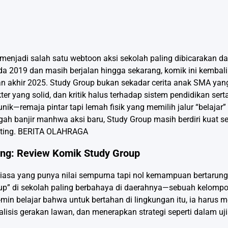
menjadi salah satu webtoon aksi sekolah paling dibicarakan d
da 2019 dan masih berjalan hingga sekarang, komik ini kembali
 akhir 2025. Study Group bukan sekadar cerita anak SMA yang 
 yang solid, dan kritik halus terhadap sistem pendidikan serta
ik—remaja pintar tapi lemah fisik yang memilih jalur “belajar
ngah banjir manhwa aksi baru, Study Group masih berdiri kuat s
ting.
BERITA OLAHRAGA
ang: Review Komik Study Group
asa yang punya nilai sempurna tapi nol kemampuan bertarung. 
up” di sekolah paling berbahaya di daerahnya—sebuah kelompo
a-min belajar bahwa untuk bertahan di lingkungan itu, ia haru
nalisis gerakan lawan, dan menerapkan strategi seperti dalam uji