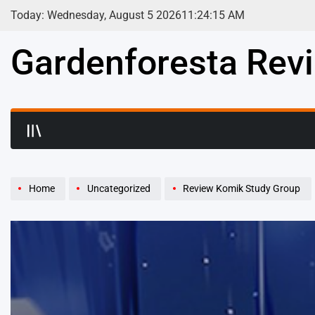
Skip
Today: Wednesday, August 5 2026
11
:
24
:
17
AM
to
content
Gardenforesta Rev
Home
Uncategorized
Review Komik Study Group