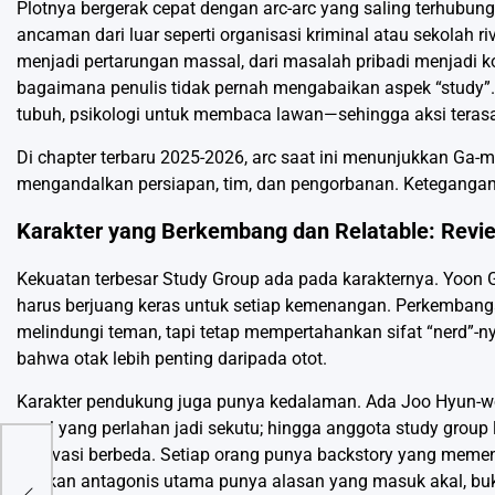
Plotnya bergerak cepat dengan arc-arc yang saling terhubung.
ancaman dari luar seperti organisasi kriminal atau sekolah r
menjadi pertarungan massal, dari masalah pribadi menjadi 
bagaimana penulis tidak pernah mengabaikan aspek “study”. 
tubuh, psikologi untuk membaca lawan—sehingga aksi terasa
Di chapter terbaru 2025-2026, arc saat ini menunjukkan Ga-
mengandalkan persiapan, tim, dan pengorbanan. Ketegangan t
Karakter yang Berkembang dan Relatable: Revi
Kekuatan terbesar Study Group ada pada karakternya. Yoon Ga
harus berjuang keras untuk setiap kemenangan. Perkembang
melindungi teman, tapi tetap mempertahankan sifat “nerd”-n
bahwa otak lebih penting daripada otot.
Karakter pendukung juga punya kedalaman. Ada Joo Hyun-woo
awal yang perlahan jadi sekutu; hingga anggota study group 
motivasi berbeda. Setiap orang punya backstory yang memeng
Bahkan antagonis utama punya alasan yang masuk akal, buka