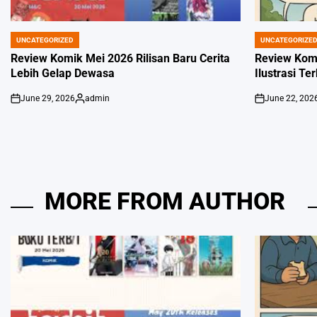
UNCATEGORIZED
UNCATEGORIZE
POSTED
POSTED
IN
IN
Review Komik Mei 2026 Rilisan Baru Cerita
Review Kom
Lebih Gelap Dewasa
Ilustrasi Te
June 29, 2026
admin
June 22, 202
on
Posted
on
by
MORE FROM AUTHOR