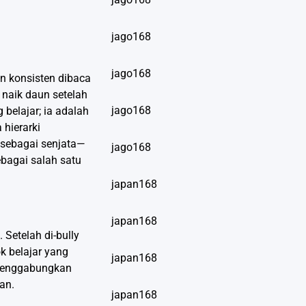
jago168
jago168
an konsisten dibaca
 naik daun setelah
jago168
belajar; ia adalah
 hierarki
” sebagai senjata—
jago168
ebagai salah satu
japan168
japan168
Setelah di-bully
k belajar yang
japan168
s menggabungkan
an.
japan168