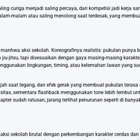
ng curiga menjadi saling percaya, dari kompetisi jadi kerja sa
alam-malam atau saling menolong saat terdesak, yang membua
 manhwa aksi sekolah. Koreografinya realistis: pukulan punya 
an jiu-jitsu, tapi disesuaikan dengan gaya masing-masing karakte
enggunakan lingkungan, timing, atau kelemahan lawan yang sud
jah saat tegang, dan efek gerak yang membuat pukulan terasa 
sitas, sementara flashback menggunakan tone lebih lembut unt
hapter sudah ratusan, jarang terlihat penurunan seperti di ban
si sekolah brutal dengan perkembangan karakter cerdas dan 