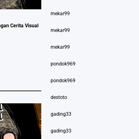
mekar99
an Cerita Visual
mekar99
mekar99
pondok969
pondok969
destoto
gading33
gading33