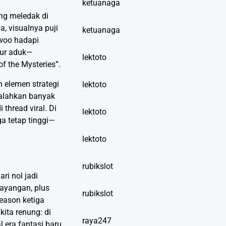
ketuanaga
ang meledak di
a, visualnya puji
ketuanaga
nwoo hadapi
mpur aduk—
lektoto
of the Mysteries”.
 elemen strategi
lektoto
kalahkan banyak
thread viral. Di
lektoto
ga tetap tinggi—
lektoto
rubikslot
ri nol jadi
bayangan, plus
rubikslot
eason ketiga
kita renung: di
raya247
l era fantasi baru