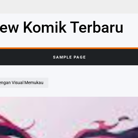
iew Komik Terbaru
SAMPLE PAGE
 dengan Visual Memukau