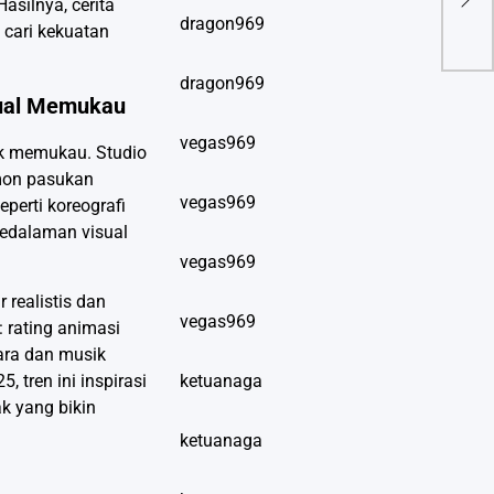
asilnya, cerita
Perj
dragon969
 cari kekuatan
dragon969
isual Memukau
vegas969
ek memukau. Studio
mmon pasukan
vegas969
perti koreografi
kedalaman visual
vegas969
 realistis dan
vegas969
: rating animasi
uara dan musik
ketuanaga
, tren ini inspirasi
ak yang bikin
ketuanaga