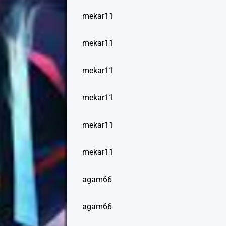
mekar11
mekar11
mekar11
mekar11
mekar11
mekar11
agam66
agam66