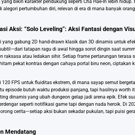
 yang bikin karakter pendukung seperti Cha Hae-In lebih hidup. H
i alegori pertumbuhan diri, relevan di era di mana banyak orang
si Aksi: “Solo Leveling”: Aksi Fantasi dengan V
si yang gabung 2D hand-drawn klasik dan 3D dinamis untuk ef
 subtil—dari tatapan ragu di awal hingga sorot dingin saat su
aksasa atau ledakan sihir. Setiap frame pertarungan terasa se
hitam pekat kontras dengan cahaya portal biru neon, ciptakan 
i 120 FPS untuk fluiditas ekstrem, di mana sayap semut bergetar
u episode butuh waktu produksi panjang, tapi hasilnya worth it
ighting dinamis yang ubah dungeon gelap jadi arena epik. Efek s
rdengar seperti notifikasi game tapi dengan nada heroik. Di 2025
ndorong cerita—setiap aksi bukan sekadar pukulan, tapi puisi ger
son Mendatang