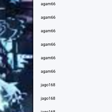
agam66
agam66
agam66
agam66
agam66
agam66
jago168
jago168
jago168