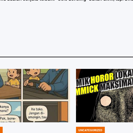
D
UNCATEGORIZED
POSTED