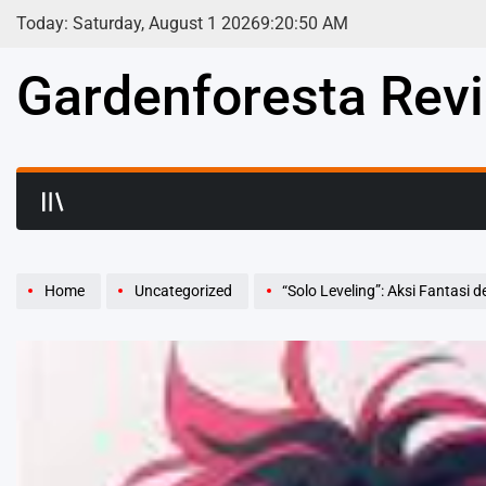
Skip
Today: Saturday, August 1 2026
9
:
20
:
52
AM
to
content
Gardenforesta Rev
Home
Uncategorized
“Solo Leveling”: Aksi Fantasi