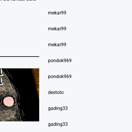
mekar99
mekar99
mekar99
pondok969
pondok969
destoto
gading33
gading33