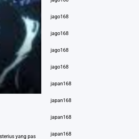
jago168
jago168
jago168
jago168
japan168
japan168
japan168
japan168
sterius yang pas