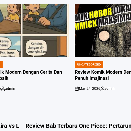
D
UNCATEGORIZED
POSTED
IN
ik Modern Dengan Cerita Dan
Review Komik Modern Deng
rbaik
Penuh Imajinasi
6
admin
May 24, 2026
admin
Posted
on
Posted
by
by
ra vs L
Review Bab Terbaru One Piece: Pertarun