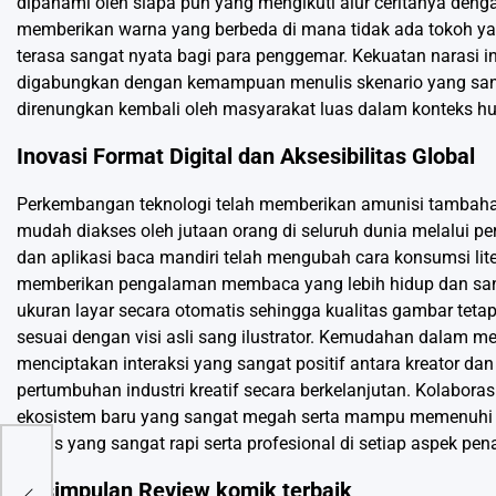
dipahami oleh siapa pun yang mengikuti alur ceritanya deng
memberikan warna yang berbeda di mana tidak ada tokoh y
terasa sangat nyata bagi para penggemar. Kekuatan narasi in
digabungkan dengan kemampuan menulis skenario yang sanga
direnungkan kembali oleh masyarakat luas dalam konteks 
Inovasi Format Digital dan Aksesibilitas Global
Perkembangan teknologi telah memberikan amunisi tambahan ba
mudah diakses oleh jutaan orang di seluruh dunia melalui p
dan aplikasi baca mandiri telah mengubah cara konsumsi lite
memberikan pengalaman membaca yang lebih hidup dan sanga
ukuran layar secara otomatis sehingga kualitas gambar tetap
sesuai dengan visi asli sang ilustrator. Kemudahan dalam 
menciptakan interaksi yang sangat positif antara kreator
pertumbuhan industri kreatif secara berkelanjutan. Kolaborasi
ekosistem baru yang sangat megah serta mampu memenuhi ek
teknis yang sangat rapi serta profesional di setiap aspek p
Kesimpulan Review komik terbaik