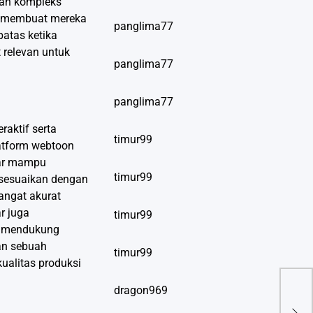
ian kompleks
g membuat mereka
panglima77
batas ketika
 relevan untuk
panglima77
panglima77
raktif serta
timur99
latform webtoon
ayar mampu
timur99
isesuaikan dengan
angat akurat
r juga
timur99
ng mendukung
kan sebuah
timur99
ualitas produksi
dragon969
Rev
Pert