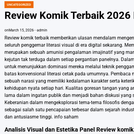
UNCATEGORIZED
POSTED
IN
Review Komik Terbaik 2026 
on
March 15, 2026
admin
Review komik terbaik memberikan ulasan mendalam mengenai ku
seluruh penggemar literasi visual di era digital sekarang.
merupakan sebuah amunisi pengalaman imajinatif yang ma
kejutan tak terduga dalam setiap pergantian panelnya. Dalam
untuk menunjukkan dominasi mereka melalui teknik pengga
batas konvensional literasi cetak pada umumnya. Pembaca m
sebuah narasi yang memiliki kedalaman karakter serta keter
kehidupan nyata setiap hari. Kualitas goresan tangan yang
lama dalam ingatan publik dan menjadi bahan diskusi yang sa
Keberanian dalam mengeksplorasi tema-tema filosofis dengan b
sebagai salah satu pencapaian terbesar dalam sejarah indus
dan antusiasme tinggi.
info saham
Analisis Visual dan Estetika Panel Review komik