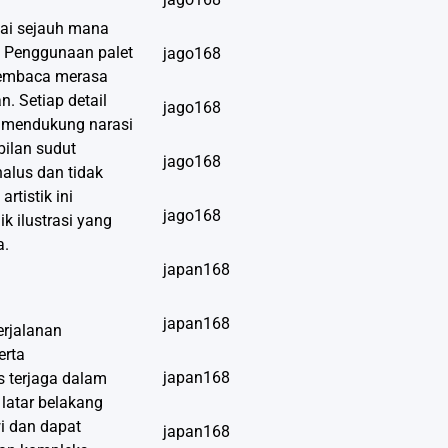
lai sejauh mana
. Penggunaan palet
jago168
 pembaca merasa
. Setiap detail
jago168
na mendukung narasi
bilan sudut
jago168
halus dan tidak
tistik ini
jago168
 ilustrasi yang
a.
japan168
japan168
erjalanan
erta
japan168
 terjaga dalam
latar belakang
i dan dapat
japan168