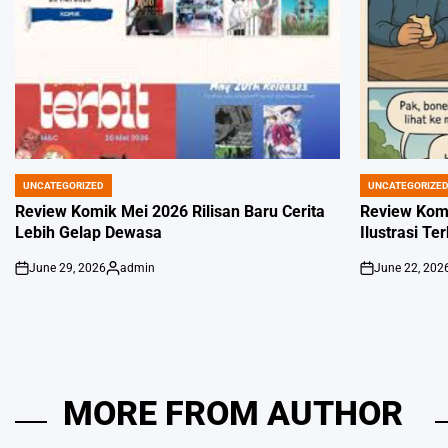
UNCATEGORIZED
UNCATEGORIZE
POSTED
POSTED
IN
IN
Review Komik Mei 2026 Rilisan Baru Cerita
Review Kom
Lebih Gelap Dewasa
Ilustrasi Te
June 29, 2026
admin
June 22, 202
on
Posted
on
by
MORE FROM AUTHOR