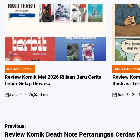
UNCATEGORIZED
UNCATEGORIZE
POSTED
POSTED
IN
IN
Review Komik Mei 2026 Rilisan Baru Cerita
Review Kom
Lebih Gelap Dewasa
Ilustrasi Te
June 29, 2026
admin
June 22, 202
on
Posted
on
by
Post
Previous:
Review Komik Death Note Pertarungan Cerdas Ki
navigation