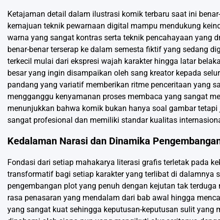
Ketajaman detail dalam ilustrasi komik terbaru saat ini ben
kemajuan teknik pewarnaan digital mampu mendukung keind
warna yang sangat kontras serta teknik pencahayaan yang 
benar-benar terserap ke dalam semesta fiktif yang sedang di
terkecil mulai dari ekspresi wajah karakter hingga latar bel
besar yang ingin disampaikan oleh sang kreator kepada selu
pandang yang variatif memberikan ritme penceritaan yang sa
mengganggu kenyamanan proses membaca yang sangat menyen
menunjukkan bahwa komik bukan hanya soal gambar tetapi ju
sangat profesional dan memiliki standar kualitas internasio
Kedalaman Narasi dan Dinamika Pengembangan
Fondasi dari setiap mahakarya literasi grafis terletak pad
transformatif bagi setiap karakter yang terlibat di dalamnya
pengembangan plot yang penuh dengan kejutan tak terduga
rasa penasaran yang mendalam dari bab awal hingga mencapa
yang sangat kuat sehingga keputusan-keputusan sulit yang m