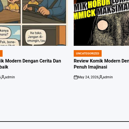
D
UNCATEGORIZED
POSTED
IN
ik Modern Dengan Cerita Dan
Review Komik Modern Deng
rbaik
Penuh Imajinasi
6
admin
May 24, 2026
admin
Posted
on
Posted
by
by