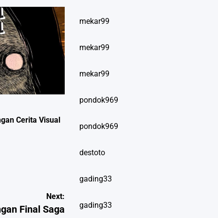
mekar99
mekar99
mekar99
pondok969
an Cerita Visual
pondok969
destoto
gading33
Next:
gading33
gan Final Saga