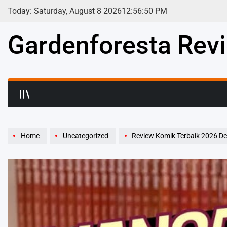
Skip
Today: Saturday, August 8 2026
12
:
56
:
52
PM
to
content
Gardenforesta Rev
Home
Uncategorized
Review Komik Terbaik 2026 De