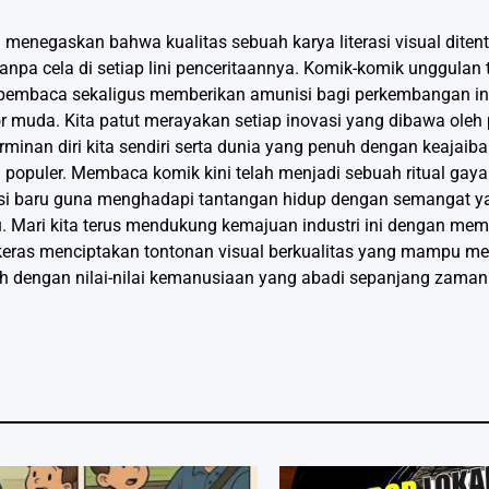
i menegaskan bahwa kualitas sebuah karya literasi visual diten
 tanpa cela di setiap lini penceritaannya. Komik-komik unggulan 
embaca sekaligus memberikan amunisi bagi perkembangan indus
 muda. Kita patut merayakan setiap inovasi yang dibawa oleh
minan diri kita sendiri serta dunia yang penuh dengan keajaiban
 populer. Membaca komik kini telah menjadi sebuah ritual gay
si baru guna menghadapi tantangan hidup dengan semangat yan
. Mari kita terus mendukung kemajuan industri ini dengan mem
ja keras menciptakan tontonan visual berkualitas yang mampu m
h dengan nilai-nilai kemanusiaan yang abadi sepanjang zaman