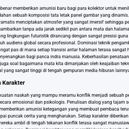
ar-benar memberikan amunisi baru bagi para kolektor untuk meni
ahan sebuah komposisi tata letak panel gambar yang dinamis
dramatis menciptakan atmosfer yang sangat imersif sehingga
gambarkan tanpa ada jarak sedikit pun antara mata dan halaman
akang lingkungan futuristik dirancang dengan sangat presisi gu
ruh audiens global secara profesional. Dominasi teknik pengam
ngat pas di mana setiap transisi antar halaman terasa sangat 
angkan bagi panca indra manusia. Keberhasilan penataan ar
ga soal bagaimana mata kita dimanjakan oleh keajaiban teknik
nal yang sangat tinggi di tengah gempuran media hiburan lainny
 Karakter
a kekuatan naskah yang mampu meramu konflik menjadi sebuah p
 secara emosional dan psikologis. Penulisan dialog yang tajam s
 memberikan amunisi ketegangan yang membuat pembaca terus
i puncak cerita yang mengharukan. Setiap karakter diberikan 
ereka ambil di tengah tekanan konflik terasa sangat manusiaw