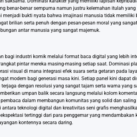
an saksama. Dominasi karakter yang memiliki lapisan kepribad
ang benar-benar sempurna namun justru kelemahan itulah yan
i menjadi bukti nyata bahwa imajinasi manusia tidak memiliki 
t brilian serta penuh dengan pesan-pesan moral yang sangat
hubungan antar manusia yang sangat majemuk.
gi industri komik melalui format baca digital yang lebih inte
erangkat pintar mereka masing-masing setiap saat. Dominasi p
rasi visual di mana integrasi efek suara serta getaran pada l
t modern bagi generasi masa kini. Setiap panel kini dapat d
 terjaga dengan resolusi yang sangat tajam serta warna yang s
memberikan umpan balik secara langsung melalui kolom komenta
 dan pembaca dalam membangun komunitas yang solid dan sali
 antara teknologi digital dan kreativitas seni grafis menghasil
spektasi tertinggi dari para penggemar yang mendambakan k
enayangan kontennya secara daring.