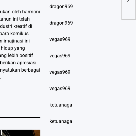
Mem
dragon969
tukan oleh harmoni
tahun ini telah
dragon969
tri kreatif di
 para komikus
vegas969
 imajinasi ini
a hidup yang
g lebih positif
vegas969
berikan apresiasi
enyatukan berbagai
vegas969
.
vegas969
ketuanaga
ketuanaga