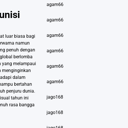
agam66
unisi
agam66
agam66
t luar biasa bagi
berwarna namun
ang penuh dengan
agam66
 global berlomba
an yang melampaui
agam66
an menginginkan
 hadapi dalam
agam66
k mampu bertahan
ruh penjuru dunia.
jago168
sual tahun ini
penuh rasa bangga
jago168
jago168