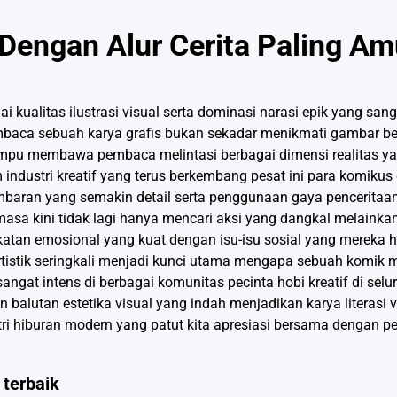
Dengan Alur Cerita Paling Am
alitas ilustrasi visual serta dominasi narasi epik yang sanga
 Membaca sebuah karya grafis bukan sekadar menikmati gambar 
mpu membawa pembaca melintasi berbagai dimensi realitas y
 industri kreatif yang terus berkembang pesat ini para komikus
mbaran yang semakin detail serta penggunaan gaya pencerita
asa kini tidak lagi hanya mencari aksi yang dangkal melaink
ikatan emosional yang kuat dengan isu-isu sosial yang mereka
 artistik seringkali menjadi kunci utama mengapa sebuah komi
ngat intens di berbagai komunitas pecinta hobi kreatif di selu
alutan estetika visual yang indah menjadikan karya literasi vi
tri hiburan modern yang patut kita apresiasi bersama dengan 
 terbaik