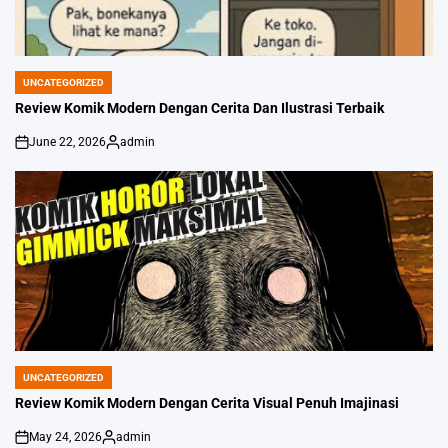
UNCATEGORIZED
POSTED
IN
Review Komik Modern Dengan Cerita Dan Ilustrasi Terbaik
June 22, 2026
admin
on
Posted
by
UNCATEGORIZED
POSTED
IN
Review Komik Modern Dengan Cerita Visual Penuh Imajinasi
May 24, 2026
admin
on
Posted