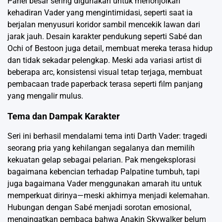
Panel besar sering digunakan untuk menonjolkan
kehadiran Vader yang mengintimidasi, seperti saat ia
berjalan menyusuri koridor sambil mencekik lawan dari
jarak jauh. Desain karakter pendukung seperti Sabé dan
Ochi of Bestoon juga detail, membuat mereka terasa hidup
dan tidak sekadar pelengkap. Meski ada variasi artist di
beberapa arc, konsistensi visual tetap terjaga, membuat
pembacaan trade paperback terasa seperti film panjang
yang mengalir mulus.
Tema dan Dampak Karakter
Seri ini berhasil mendalami tema inti Darth Vader: tragedi
seorang pria yang kehilangan segalanya dan memilih
kekuatan gelap sebagai pelarian. Pak mengeksplorasi
bagaimana kebencian terhadap Palpatine tumbuh, tapi
juga bagaimana Vader menggunakan amarah itu untuk
memperkuat dirinya—meski akhirnya menjadi kelemahan.
Hubungan dengan Sabé menjadi sorotan emosional,
mengingatkan pembaca bahwa Anakin Skywalker belum