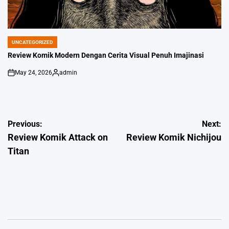
UNCATEGORIZED
POSTED
IN
Review Komik Modern Dengan Cerita Visual Penuh Imajinasi
May 24, 2026
admin
on
Posted
by
Post
Previous:
Next:
Review Komik Attack on
Review Komik Nichijou
navigation
Titan