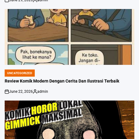
on
Posted
by
UNCATEGORIZED
POSTED
IN
Review Komik Modern Dengan Cerita Dan Ilustrasi Terbaik
June 22, 2026
admin
on
Posted
by