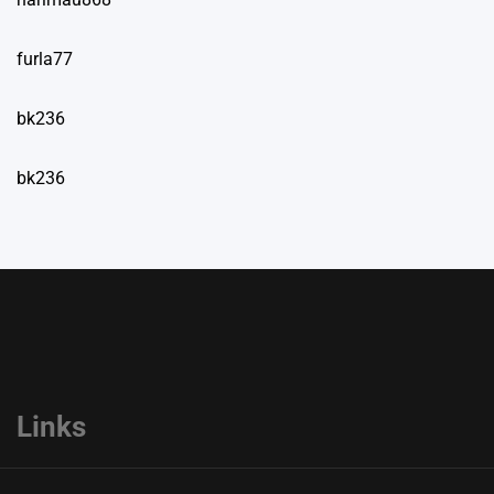
furla77
bk236
bk236
Links