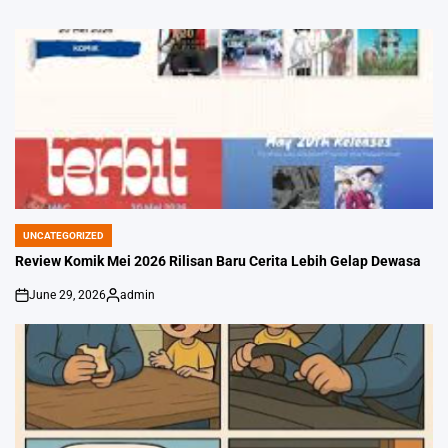
UNCATEGORIZED
POSTED
IN
Review Komik Mei 2026 Rilisan Baru Cerita Lebih Gelap Dewasa
June 29, 2026
admin
on
Posted
by