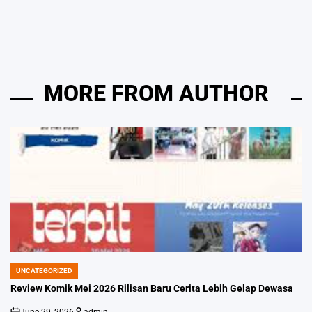
by
MORE FROM AUTHOR
UNCATEGORIZED
POSTED
IN
Review Komik Mei 2026 Rilisan Baru Cerita Lebih Gelap Dewasa
June 29, 2026
admin