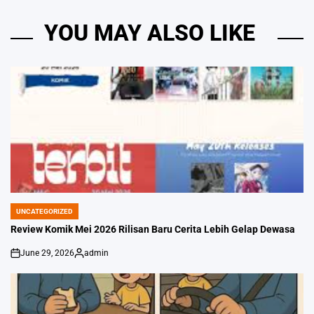
YOU MAY ALSO LIKE
UNCATEGORIZED
POSTED
IN
Review Komik Mei 2026 Rilisan Baru Cerita Lebih Gelap Dewasa
June 29, 2026
admin
on
Posted
by