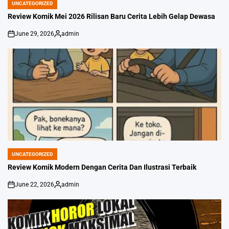
UNCATEGORIZED
POSTED
IN
Review Komik Mei 2026 Rilisan Baru Cerita Lebih Gelap Dewasa
June 29, 2026
admin
on
Posted
by
UNCATEGORIZED
POSTED
IN
Review Komik Modern Dengan Cerita Dan Ilustrasi Terbaik
June 22, 2026
admin
on
Posted
by