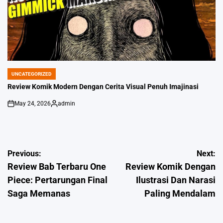
UNCATEGORIZED
POSTED
IN
Review Komik Modern Dengan Cerita Visual Penuh Imajinasi
May 24, 2026
admin
on
Posted
by
Post
Previous:
Next:
Review Bab Terbaru One
Review Komik Dengan
navigation
Piece: Pertarungan Final
Ilustrasi Dan Narasi
Saga Memanas
Paling Mendalam