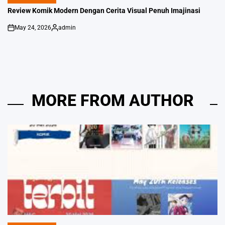
POSTED
IN
Review Komik Modern Dengan Cerita Visual Penuh Imajinasi
May 24, 2026
admin
on
Posted
by
MORE FROM AUTHOR