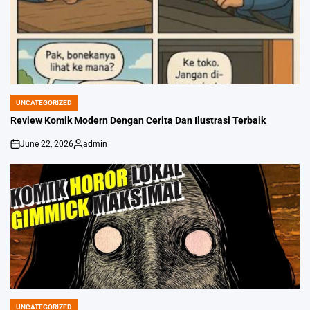
UNCATEGORIZED
POSTED
IN
Review Komik Modern Dengan Cerita Dan Ilustrasi Terbaik
June 22, 2026
admin
on
Posted
by
UNCATEGORIZED