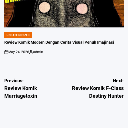
UNCATEGORIZED
POSTED
IN
Review Komik Modern Dengan Cerita Visual Penuh Imajinasi
May 24, 2026
admin
on
Posted
by
Post
Previous:
Next:
Review Komik
Review Komik F-Class
navigation
Marriagetoxin
Destiny Hunter