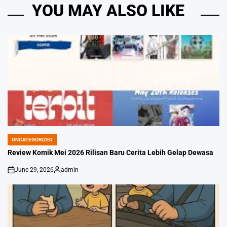
YOU MAY ALSO LIKE
UNCATEGORIZED
POSTED
IN
Review Komik Mei 2026 Rilisan Baru Cerita Lebih Gelap Dewasa
June 29, 2026
admin
on
Posted
by