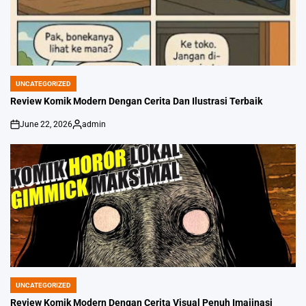
UNCATEGORIZED
POSTED
IN
Review Komik Modern Dengan Cerita Dan Ilustrasi Terbaik
June 22, 2026
admin
on
Posted
by
UNCATEGORIZED
POSTED
IN
Review Komik Modern Dengan Cerita Visual Penuh Imajinasi