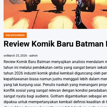
UNCATEGORIZED
POSTED
IN
Review Komik Baru Batman 
on
March 25, 2026
admin
Review Komik Baru Batman menyajikan analisis mendalam m
tahun ini melalui pendekatan cerita yang sangat berani sekal
tahun 2026 industri komik global kembali diguncang oleh per
kepahlawanan biasa namun justru menggali lebih dalam meng
yang tak kunjung usai. Penulis naskah yang menangani proye
konflik sosial yang sangat relevan dengan kondisi peradaba
sangat nyata bagi audiens. Gotham digambarkan sebagai en
dipaksa untuk mempertanyakan kembali definisi keadilan d