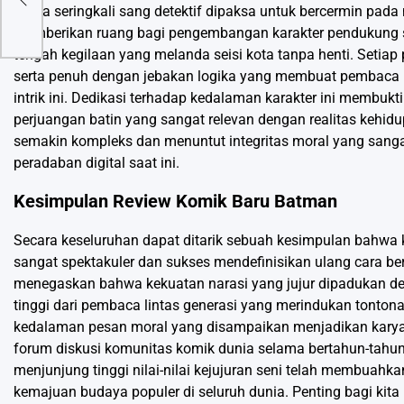
026
mana seringkali sang detektif dipaksa untuk bercermin pada
memberikan ruang bagi pengembangan karakter pendukung se
tengah kegilaan yang melanda seisi kota tanpa henti. Setiap p
serta penuh dengan jebakan logika yang membuat pembaca haru
intrik ini. Dedikasi terhadap kedalaman karakter ini membu
perjuangan batin yang sangat relevan dengan realitas kehi
semakin kompleks dan menuntut integritas moral yang sangat 
peradaban digital saat ini.
Kesimpulan Review Komik Baru Batman
Secara keseluruhan dapat ditarik sebuah kesimpulan bahwa
sangat spektakuler dan sukses mendefinisikan ulang cara b
menegaskan bahwa kekuatan narasi yang jujur dipadukan de
tinggi dari pembaca lintas generasi yang merindukan tontonan
kedalaman pesan moral yang disampaikan menjadikan karya i
forum diskusi komunitas komik dunia selama bertahun-tahu
menjunjung tinggi nilai-nilai kejujuran seni telah membuahk
kemajuan budaya populer di seluruh dunia. Penting bagi kita