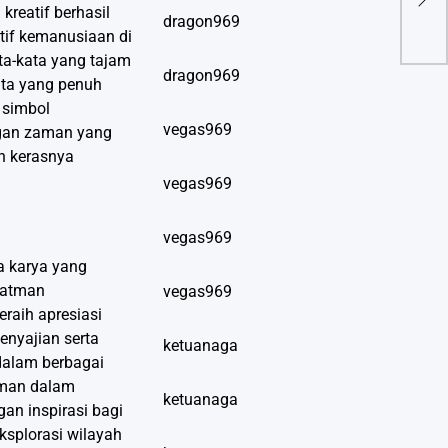
reatif berhasil
Dun
dragon969
tif kemanusiaan di
ata-kata yang tajam
dragon969
ita yang penuh
 simbol
vegas969
angan zaman yang
ah kerasnya
vegas969
vegas969
a karya yang
 Batman
vegas969
raih apresiasi
enyajian serta
ketuanaga
dalam berbagai
iman dalam
ketuanaga
an inspirasi bagi
ksplorasi wilayah