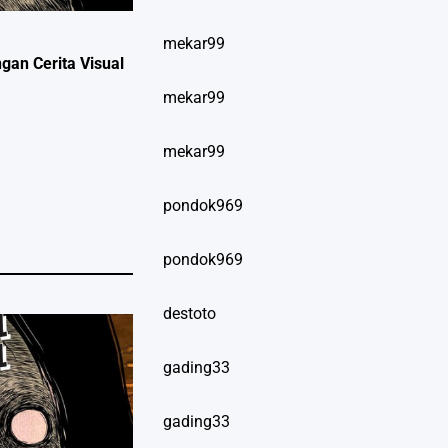
mekar99
an Cerita Visual
mekar99
mekar99
pondok969
pondok969
destoto
gading33
gading33