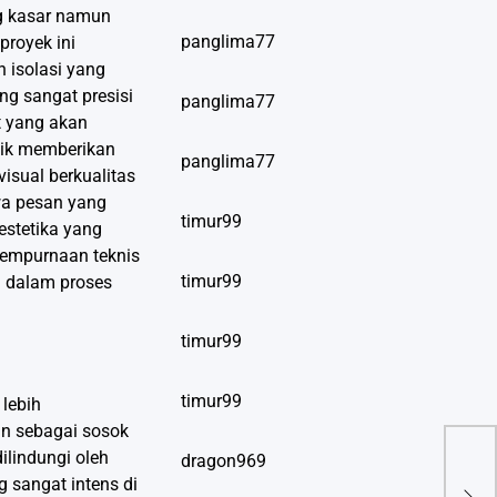
ng kasar namun
panglima77
proyek ini
 isolasi yang
ng sangat presisi
panglima77
t yang akan
asik memberikan
panglima77
isual berkualitas
wa pesan yang
timur99
estetika yang
esempurnaan teknis
timur99
n dalam proses
timur99
timur99
 lebih
an sebagai sosok
ilindungi oleh
dragon969
revi
 sangat intens di
Keb