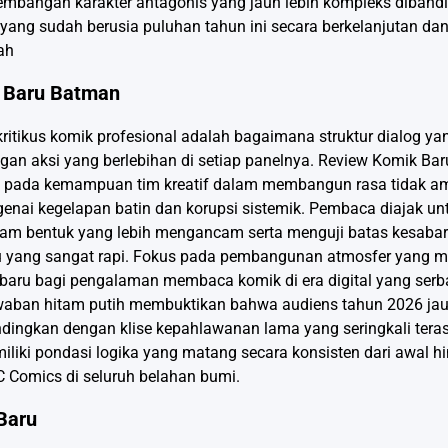
gembangan karakter antagonis yang jauh lebih kompleks dibandi
ng sudah berusia puluhan tahun ini secara berkelanjutan dan 
ah
k Baru Batman
ritikus komik profesional adalah bagaimana struktur dialog 
an aksi yang berlebihan di setiap panelnya. Review Komik Ba
etak pada kemampuan tim kreatif dalam membangun rasa tidak 
enai kegelapan batin dan korupsi sistemik. Pembaca diajak u
am bentuk yang lebih mengancam serta menguji batas kesabar
aru yang sangat rapi. Fokus pada pembangunan atmosfer yang 
baru bagi pengalaman membaca komik di era digital yang serba 
awaban hitam putih membuktikan bahwa audiens tahun 2026 jau
andingkan dengan klise kepahlawanan lama yang seringkali teras
miliki pondasi logika yang matang secara konsisten dari awal h
C Comics di seluruh belahan bumi.
 Baru