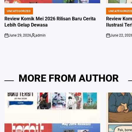
UNCATEGORIZED
UNCATEGORIZE
POSTED
POSTED
IN
IN
Review Komik Mei 2026 Rilisan Baru Cerita
Review Kom
Lebih Gelap Dewasa
Ilustrasi Te
June 29, 2026
admin
June 22, 202
on
Posted
on
by
MORE FROM AUTHOR