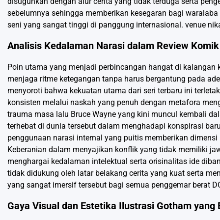
disuguhkan dengan alur cerita yang tidak terduga serta pen
sebelumnya sehingga memberikan kesegaran bagi waralaba ya
seni yang sangat tinggi di panggung internasional.
venue nik
Analisis Kedalaman Narasi dalam Review Komi
Poin utama yang menjadi perbincangan hangat di kalangan k
menjaga ritme ketegangan tanpa harus bergantung pada adeg
menyoroti bahwa kekuatan utama dari seri terbaru ini terl
konsisten melalui naskah yang penuh dengan metafora meng
trauma masa lalu Bruce Wayne yang kini muncul kembali dal
terhebat di dunia tersebut dalam menghadapi konspirasi b
penggunaan narasi internal yang puitis memberikan dimensi 
Keberanian dalam menyajikan konflik yang tidak memiliki j
menghargai kedalaman intelektual serta orisinalitas ide dib
tidak didukung oleh latar belakang cerita yang kuat serta me
yang sangat imersif tersebut bagi semua penggemar berat D
Gaya Visual dan Estetika Ilustrasi Gotham yang