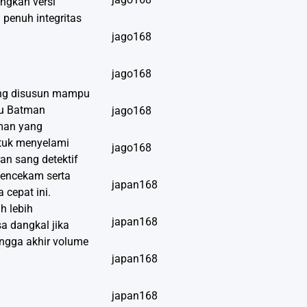
ngkan versi
penuh integritas
jago168
jago168
yang disusun mampu
ru Batman
jago168
aman yang
ntuk menyelami
jago168
an sang detektif
mencekam serta
japan168
cepat ini.
h lebih
japan168
a dangkal jika
ingga akhir volume
japan168
japan168