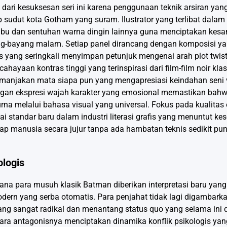
dari kesuksesan seri ini karena penggunaan teknik arsiran ya
sudut kota Gotham yang suram. Ilustrator yang terlibat dalam 
bu dan sentuhan warna dingin lainnya guna menciptakan kesan
ang-bayang malam. Setiap panel dirancang dengan komposisi ya
 yang seringkali menyimpan petunjuk mengenai arah plot twis
hayaan kontras tinggi yang terinspirasi dari film-film noir kl
manjakan mata siapa pun yang mengapresiasi keindahan seni v
dengan ekspresi wajah karakter yang emosional memastikan bah
na melalui bahasa visual yang universal. Fokus pada kualitas 
 standar baru dalam industri literasi grafis yang menuntut k
ap manusia secara jujur tanpa ada hambatan teknis sedikit pu
ologis
mana para musuh klasik Batman diberikan interpretasi baru yang
ern yang serba otomatis. Para penjahat tidak lagi digambark
ang sangat radikal dan menantang status quo yang selama ini d
ra antagonisnya menciptakan dinamika konflik psikologis yang