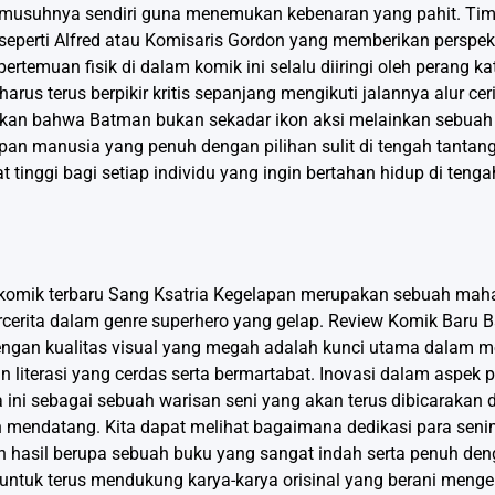
 musuhnya sendiri guna menemukan kebenaran yang pahit. Tim k
perti Alfred atau Komisaris Gordon yang memberikan perspek
ertemuan fisik di dalam komik ini selalu diiringi oleh perang k
s terus berpikir kritis sepanjang mengikuti jalannya alur cer
ktikan bahwa Batman bukan sekadar ikon aksi melainkan sebuah
dupan manusia yang penuh dengan pilihan sulit di tengah tant
tinggi bagi setiap individu yang ingin bertahan hidup di teng
 komik terbaru Sang Ksatria Kegelapan merupakan sebuah mah
ercerita dalam genre superhero yang gelap. Review Komik Baru
ngan kualitas visual yang megah adalah kunci utama dalam me
 literasi yang cerdas serta bermartabat. Inovasi dalam aspek p
ni sebagai sebuah warisan seni yang akan terus dibicarakan 
n mendatang. Kita dapat melihat bagaimana dedikasi para sen
an hasil berupa sebuah buku yang sangat indah serta penuh deng
 untuk terus mendukung karya-karya orisinal yang berani menge