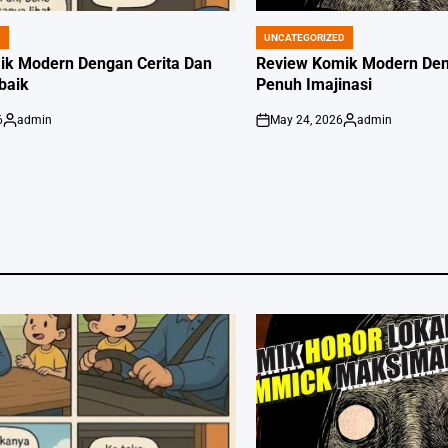
D
UNCATEGORIZED
POSTED
IN
ik Modern Dengan Cerita Dan
Review Komik Modern Deng
rbaik
Penuh Imajinasi
6
admin
May 24, 2026
admin
Posted
on
Posted
by
by