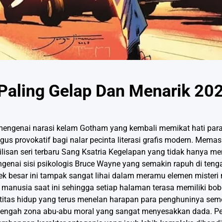
Paling Gelap Dan Menarik 20
engenai narasi kelam Gotham yang kembali memikat hati par
igus provokatif bagi nalar pecinta literasi grafis modern. Mema
ilisan seri terbaru Sang Ksatria Kegelapan yang tidak hanya m
enai sisi psikologis Bruce Wayne yang semakin rapuh di teng
k besar ini tampak sangat lihai dalam meramu elemen misteri 
n manusia saat ini sehingga setiap halaman terasa memiliki bo
titas hidup yang terus menelan harapan para penghuninya se
i tengah zona abu-abu moral yang sangat menyesakkan dada. 