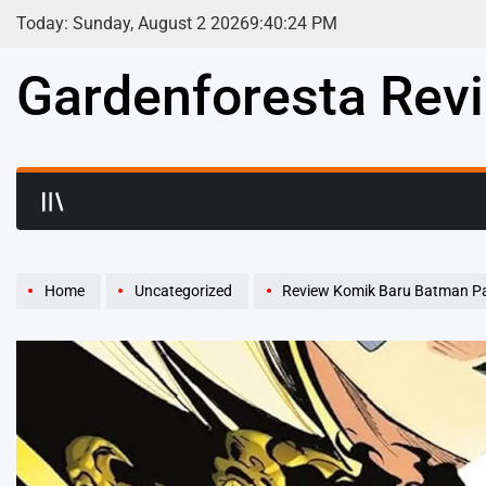
Skip
Today: Sunday, August 2 2026
9
:
40
:
25
PM
to
content
Gardenforesta Rev
Home
Uncategorized
Review Komik Baru Batman Pa