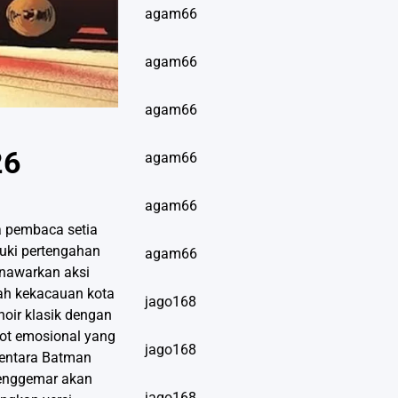
agam66
agam66
agam66
26
agam66
agam66
a pembaca setia
suki pertengahan
agam66
enawarkan aksi
ah kekacauan kota
jago168
noir klasik dengan
bot emosional yang
jago168
mentara Batman
Penggemar akan
jago168