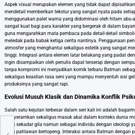
Aspek visual merupakan elemen yang tidak dapat dipisahkan 
mendetail memberikan tekstur yang sangat nyata pada setiap 
menggunakan palet warna yang didominasi oleh hitam abu-a
sangat kuat bagi para karakter yang bergerak di dalam bay
guna mengarahkan mata pembaca pada detail-detail simbolis
meledak pada babak ketiga cerita nantinya. Penggunaan penca
atmosfer yang menghantui sekaligus estetik yang sangat me
tinggi. Integrasi antara elemen latar belakang yang padat 
ingin disampaikan oleh penulis dapat terserap dengan sempur
tanpa kompromi ini menjadikan komik terbaru Batman sebagai
sekaligus keaslian rasa seni yang mampu menyentuh sisi gel
produksinya yang sangat rapi.
Evolusi Musuh Klasik dan Dinamika Konflik Psik
Salah satu kejutan terbesar dalam seri kali ini adalah bagai
menyeramkan sekaligus masuk akal dalam konteks dunia mod
yang sekadar gila namun sebagai individu dengan ideologi y
n
sang pahlawan bertopeng. Interaksi antara Batman dengan pa