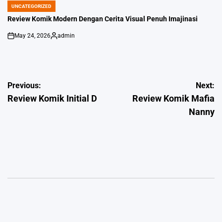
UNCATEGORIZED
POSTED
IN
Review Komik Modern Dengan Cerita Visual Penuh Imajinasi
May 24, 2026
admin
on
Posted
by
Post
Previous:
Next:
Review Komik Initial D
Review Komik Mafia
navigation
Nanny