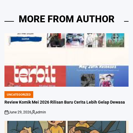
MORE FROM AUTHOR
UNCATEGORIZED
POSTED
IN
Review Komik Mei 2026 Rilisan Baru Cerita Lebih Gelap Dewasa
June 29, 2026
admin
on
Posted
by