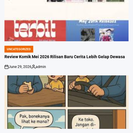
UNCATEGORIZED
POSTED
IN
Review Komik Mei 2026 Rilisan Baru Cerita Lebih Gelap Dewasa
June 29, 2026
admin
on
Posted
by