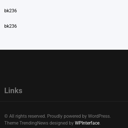
bk236
bk236
Links
© All rights reserved. Proudly powered by WordPress.
Theme TrendingNews designed by
WPInterface
.