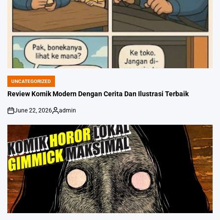
UNCATEGORIZED
POSTED
IN
Review Komik Modern Dengan Cerita Dan Ilustrasi Terbaik
June 22, 2026
admin
on
Posted
by