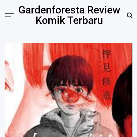
Skip
Gardenforesta Review
to
Komik Terbaru
content