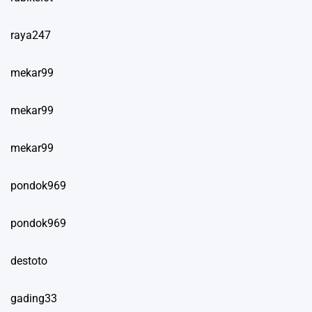
raya247
mekar99
mekar99
mekar99
pondok969
pondok969
destoto
gading33