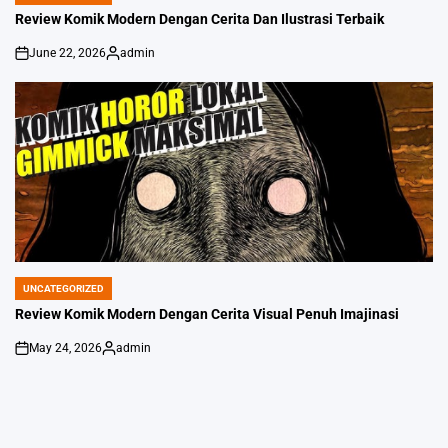
IN
Review Komik Modern Dengan Cerita Dan Ilustrasi Terbaik
June 22, 2026
admin
on
Posted
by
UNCATEGORIZED
POSTED
IN
Review Komik Modern Dengan Cerita Visual Penuh Imajinasi
May 24, 2026
admin
on
Posted
by