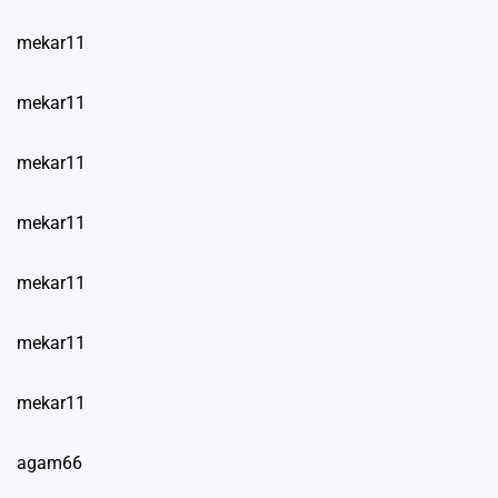
mekar11
mekar11
mekar11
mekar11
mekar11
mekar11
mekar11
agam66