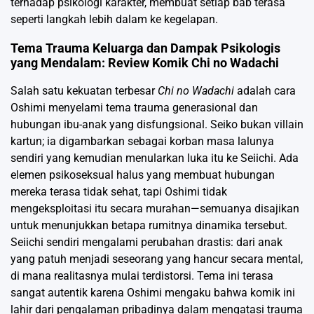
terhadap psikologi karakter, membuat setiap bab terasa
seperti langkah lebih dalam ke kegelapan.
Tema Trauma Keluarga dan Dampak Psikologis
yang Mendalam: Review Komik Chi no Wadachi
Salah satu kekuatan terbesar
Chi no Wadachi
adalah cara
Oshimi menyelami tema trauma generasional dan
hubungan ibu-anak yang disfungsional. Seiko bukan villain
kartun; ia digambarkan sebagai korban masa lalunya
sendiri yang kemudian menularkan luka itu ke Seiichi. Ada
elemen psikoseksual halus yang membuat hubungan
mereka terasa tidak sehat, tapi Oshimi tidak
mengeksploitasi itu secara murahan—semuanya disajikan
untuk menunjukkan betapa rumitnya dinamika tersebut.
Seiichi sendiri mengalami perubahan drastis: dari anak
yang patuh menjadi seseorang yang hancur secara mental,
di mana realitasnya mulai terdistorsi. Tema ini terasa
sangat autentik karena Oshimi mengaku bahwa komik ini
lahir dari pengalaman pribadinya dalam mengatasi trauma