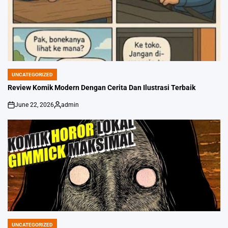
UNCATEGORIZED
POSTED
IN
Review Komik Modern Dengan Cerita Dan Ilustrasi Terbaik
June 22, 2026
admin
on
Posted
by
UNCATEGORIZED
POSTED