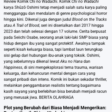
Review Komik Chi no Wadachi. Komik
Chi no Wadachi
karya Shūzō Oshimi tetap menjadi salah satu karya paling
mengganggu dan mendalam di genre psychological horror
hingga kini. Dikenal juga dengan judul
Blood on the Tracks
atau
A Trail of Blood
, seri ini diserialkan dari 2017 hingga
2023 dan telah selesai dengan 17 volume. Cerita berpusat
pada Seiichi Osabe, seorang anak laki-laki SMP biasa yang
hidup dengan ibu yang sangat protektif. Awalnya tampak
seperti kisah keluarga biasa, tapi lambat laun terungkap
sisi gelap dari hubungan ibu-anak yang toksik. Oshimi,
yang sebelumnya dikenal lewat
Aku no Hana
dan
Happiness
, di sini mengeksplorasi tema trauma, warisan
keluarga, dan kehancuran mental dengan cara yang
sangat pribadi dan intens. Komik ini bukan sekadar thriller,
melainkan penggambaran realistis tentang bagaimana
kasih sayang yang berlebihan bisa berubah menjadi racun
yang merusak jiwa.
BERITA OLAHRAGA
Plot yang Berubah dari Biasa Menjadi Mengerikan: