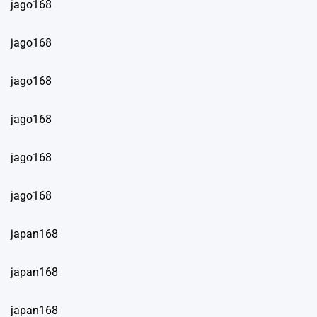
jago168
jago168
jago168
jago168
jago168
jago168
japan168
japan168
japan168