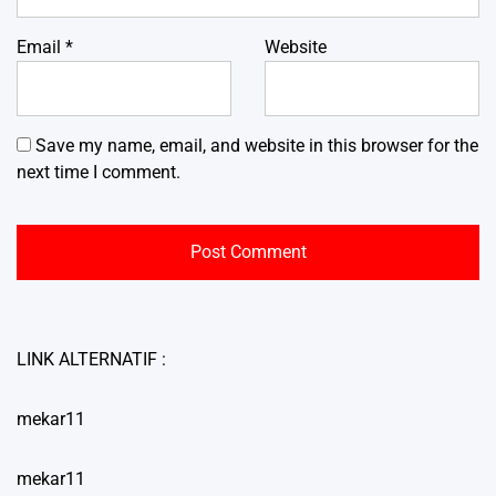
Email
*
Website
Save my name, email, and website in this browser for the
next time I comment.
LINK ALTERNATIF :
mekar11
mekar11